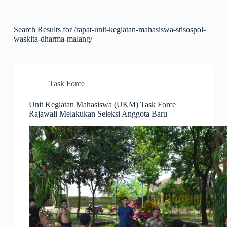
S
k
i
Search Results for /rapat-unit-kegiatan-mahasiswa-stisospol-
p
waskita-dharma-malang/
t
o
c
o
n
Task Force
t
e
Unit Kegiatan Mahasiswa (UKM) Task Force
n
Rajawali Melakukan Seleksi Anggota Baru
t