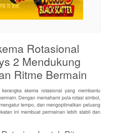
kema Rotasional
ys 2 Mendukung
an Ritme Bermain
 kerangka skema rotasional yang membantu
ermain. Dengan memahami pola rotasi simbol,
 mengatur tempo, dan mengoptimalkan peluang
katan ini membuat permainan lebih stabil dan