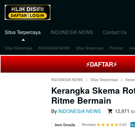
Situs Terpercaya
INDONESIA NEWS
Contact Us
Situs Terpercaya
INDONESIA NEWS
Situs Terpercaya
Provider
Ga
⚡DAFTAR⚡
INDONESIA NEWS
Situs Terpercaya
Keran
Kerangka Skema Ro
Ritme Bermain
By
INDONESIA NEWS
12,971
sa
5.00
Reviews
5.00
Item Details
8,
stars