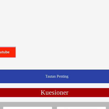
outube
Tautan Penting
Kuesioner