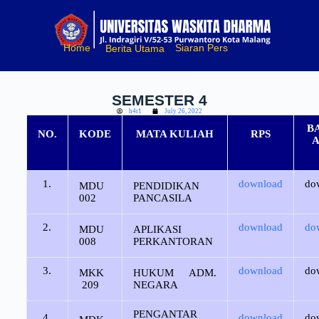
S
k
i
Home
Siaran Pers
Berita Utama
p
t
o
c
SEMESTER 4
o
h4r1
July 26, 2022
n
t
B
NO.
KODE
MATA KULIAH
RPS
e
n
t
1.
download
do
MDU
PENDIDIKAN
002
PANCASILA
2.
download
do
MDU
APLIKASI
008
PERKANTORAN
3.
download
do
MKK
HUKUM ADM.
209
NEGARA
PENGANTAR
4.
download
do