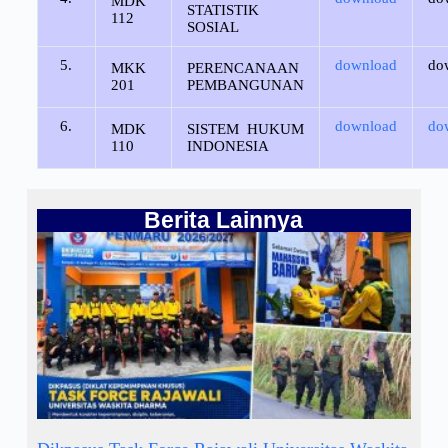
MDK
STATISTIK
112
SOSIAL
5.
download
do
MKK
PERENCANAAN
201
PEMBANGUNAN
6.
download
do
MDK
SISTEM HUKUM
110
INDONESIA
Berita Lainnya