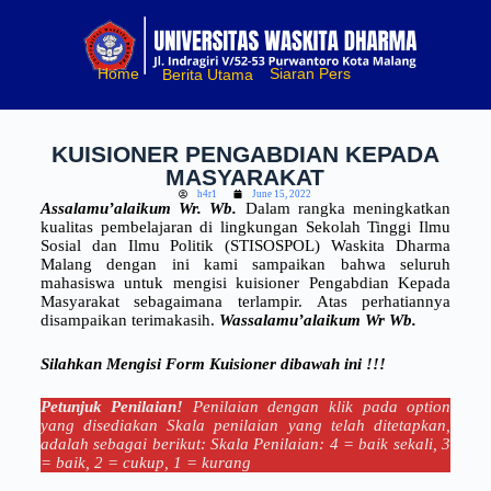
S
k
i
Home
Siaran Pers
Berita Utama
p
t
o
c
KUISIONER PENGABDIAN KEPADA
o
MASYARAKAT
n
t
h4r1
June 15, 2022
Assalamu’alaikum Wr. Wb.
Dalam rangka meningkatkan
e
kualitas pembelajaran di lingkungan Sekolah Tinggi Ilmu
n
Sosial dan Ilmu Politik (STISOSPOL) Waskita Dharma
t
Malang dengan ini kami sampaikan bahwa seluruh
mahasiswa untuk mengisi kuisioner Pengabdian Kepada
Masyarakat sebagaimana terlampir. Atas perhatiannya
disampaikan terimakasih.
Wassalamu’alaikum Wr Wb.
Silahkan Mengisi Form Kuisioner dibawah ini !!!
Petunjuk Penilaian!
Penilaian dengan klik pada option
yang disediakan Skala penilaian yang telah ditetapkan,
adalah sebagai berikut: Skala Penilaian: 4 = baik sekali, 3
= baik, 2 = cukup, 1 = kurang