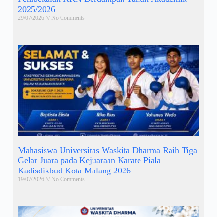
2025/2026
29/07/2026
No Comments
Mahasiswa Universitas Waskita Dharma Raih Tiga
Gelar Juara pada Kejuaraan Karate Piala
Kadisdikbud Kota Malang 2026
19/07/2026
No Comments