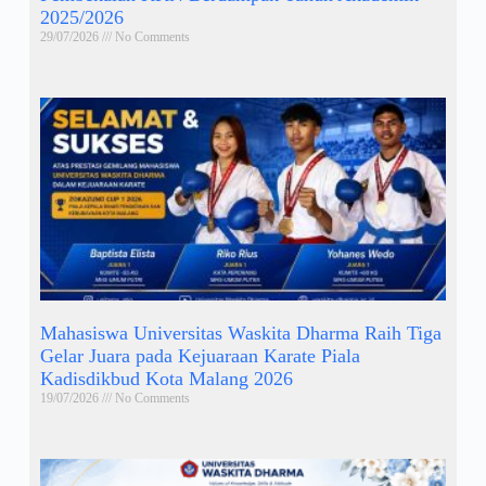
2025/2026
29/07/2026
No Comments
Mahasiswa Universitas Waskita Dharma Raih Tiga
Gelar Juara pada Kejuaraan Karate Piala
Kadisdikbud Kota Malang 2026
19/07/2026
No Comments