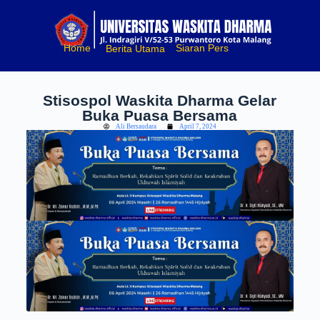
S
k
i
Home
Siaran Pers
Berita Utama
p
t
o
c
Stisospol Waskita Dharma Gelar
o
Buka Puasa Bersama
n
t
Ali Bersaudara
April 7, 2024
e
n
t