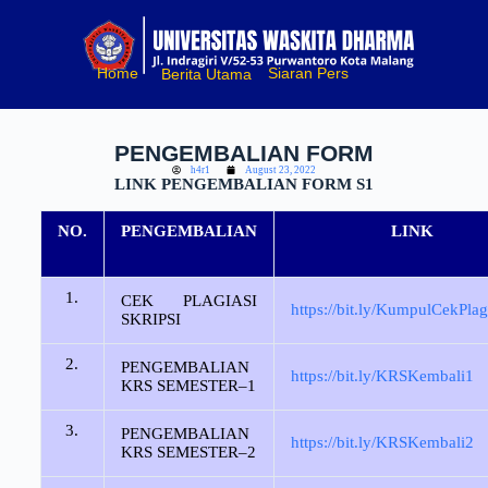
S
k
i
Home
Siaran Pers
Berita Utama
p
t
o
c
PENGEMBALIAN FORM
o
h4r1
August 23, 2022
n
LINK PENGEMBALIAN FORM S1
t
e
NO.
PENGEMBALIAN
LINK
n
t
1.
CEK PLAGIASI
https://bit.ly/KumpulCekPlag
SKRIPSI
2.
PENGEMBALIAN
https://bit.ly/KRSKembali1
KRS SEMESTER–1
3.
PENGEMBALIAN
https://bit.ly/KRSKembali2
KRS SEMESTER–2