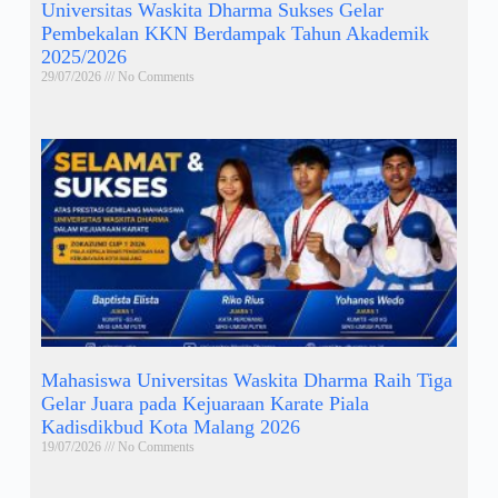
Universitas Waskita Dharma Sukses Gelar
Pembekalan KKN Berdampak Tahun Akademik
2025/2026
29/07/2026
No Comments
Mahasiswa Universitas Waskita Dharma Raih Tiga
Gelar Juara pada Kejuaraan Karate Piala
Kadisdikbud Kota Malang 2026
19/07/2026
No Comments