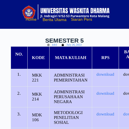
S
k
i
Home
Siaran Pers
Berita Utama
p
t
o
c
SEMESTER 5
o
h4r1
July 26, 2022
n
t
B
NO.
e
KODE
MATA KULIAH
RPS
n
t
1.
download
do
MKK
ADMINISTRASI
221
PEMERINTAHAN
ADMINISTRASI
2.
download
do
MKK
PERUSAHAAN
214
NEGARA
METODOLOGI
3.
download
do
MDK
PENELITIAN
106
SOSIAL