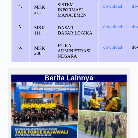
SISTEM
4.
download
do
MKK
INFORMASI
211
MANAJEMEN
5.
download
do
MKK
DASAR –
111
DASAR LOGIKA
ETIKA
6.
download
do
MKK
ADMINISTRASI
208
NEGARA
Berita Lainnya