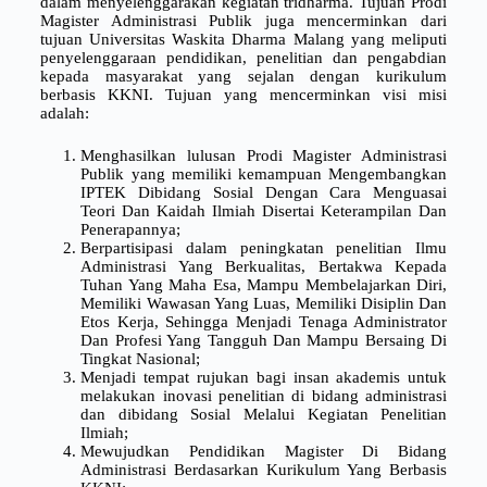
dalam menyelenggarakan kegiatan tridharma. Tujuan Prodi
Magister Administrasi Publik juga mencerminkan dari
tujuan Universitas Waskita Dharma Malang yang meliputi
penyelenggaraan pendidikan, penelitian dan pengabdian
kepada masyarakat yang sejalan dengan kurikulum
berbasis KKNI. Tujuan yang mencerminkan visi misi
adalah:
Menghasilkan lulusan Prodi Magister Administrasi
Publik yang memiliki kemampuan Mengembangkan
IPTEK Dibidang Sosial Dengan Cara Menguasai
Teori Dan Kaidah Ilmiah Disertai Keterampilan Dan
Penerapannya;
Berpartisipasi dalam peningkatan penelitian Ilmu
Administrasi Yang Berkualitas, Bertakwa Kepada
Tuhan Yang Maha Esa, Mampu Membelajarkan Diri,
Memiliki Wawasan Yang Luas, Memiliki Disiplin Dan
Etos Kerja, Sehingga Menjadi Tenaga Administrator
Dan Profesi Yang Tangguh Dan Mampu Bersaing Di
Tingkat Nasional;
Menjadi tempat rujukan bagi insan akademis untuk
melakukan inovasi penelitian di bidang administrasi
dan dibidang Sosial Melalui Kegiatan Penelitian
Ilmiah;
Mewujudkan Pendidikan Magister Di Bidang
Administrasi Berdasarkan Kurikulum Yang Berbasis