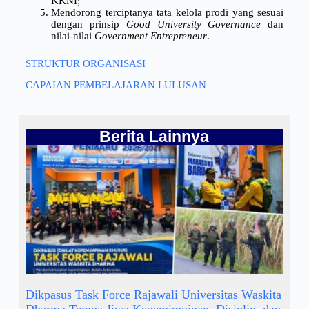
KKNI;
Mendorong terciptanya tata kelola prodi yang sesuai
dengan prinsip
Good University Governance
dan
nilai-nilai
Government Entrepreneur
.
STRUKTUR ORGANISASI
CAPAIAN PEMBELAJARAN LULUSAN
Berita Lainnya
Dikpasus Task Force Rajawali Universitas Waskita
Dharma Tempa Jiwa Kepemimpinan, Disiplin, dan