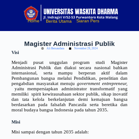
S
k
i
Home
Siaran Pers
Berita Utama
p
t
o
c
Magister Administrasi Publik
o
Ali Bersaudara
November 29, 2024
n
Visi
t
e
Menjadi pusat unggulan program studi Magister
n
Administrasi Publik dan diakui secara nasional bahkan
t
internasional, serta mampu berperan aktif dalam
Pembangunan bangsa melalui Pendidikan, penelitian dan
pengabdian masyarakat menuju
government entrepreneur,
yaitu mempersiapkan administrator transformatif yang
memiliki spirit kewirausahaan sektor publik, sikap inovatif
dan tata kelola berkelanjutan demi kemajuan bangsa
berdasarkan pada falsafah Pancasila serta beretika dan
moral budaya bangsa Indonesia pada tahun 2035.
Misi
Misi sampai dengan tahun 2035 adalah: