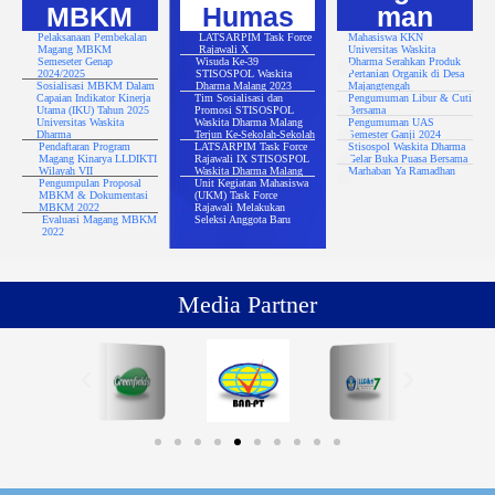
MBKM
Humas
man
Pelaksanaan Pembekalan
LATSARPIM Task Force
Mahasiswa KKN
Magang MBKM
Rajawali X
Universitas Waskita
Semeseter Genap
Wisuda Ke-39
Dharma Serahkan Produk
2024/2025
STISOSPOL Waskita
Pertanian Organik di Desa
Sosialisasi MBKM Dalam
Dharma Malang 2023
Majangtengah
Capaian Indikator Kinerja
Tim Sosialisasi dan
Pengumuman Libur & Cuti
Utama (IKU) Tahun 2025
Promosi STISOSPOL
Bersama
Universitas Waskita
Waskita Dharma Malang
Pengumuman UAS
Dharma
Terjun Ke-Sekolah-Sekolah
Semester Ganji 2024
Pendaftaran Program
LATSARPIM Task Force
Stisospol Waskita Dharma
Magang Kinarya LLDIKTI
Rajawali IX STISOSPOL
Gelar Buka Puasa Bersama
Wilayah VII
Waskita Dharma Malang
Marhaban Ya Ramadhan
Pengumpulan Proposal
Unit Kegiatan Mahasiswa
MBKM & Dokumentasi
(UKM) Task Force
MBKM 2022
Rajawali Melakukan
Evaluasi Magang MBKM
Seleksi Anggota Baru
2022
Media Partner