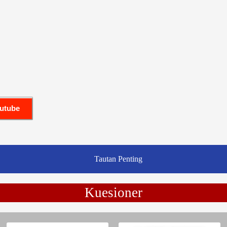
outube
Tautan Penting
Kuesioner