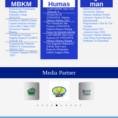
MBKM
Humas
man
Pelaksanaan Pembekalan
LATSARPIM Task Force
Mahasiswa KKN
Magang MBKM
Rajawali X
Universitas Waskita
Semeseter Genap
Wisuda Ke-39
Dharma Serahkan Produk
2024/2025
STISOSPOL Waskita
Pertanian Organik di Desa
Sosialisasi MBKM Dalam
Dharma Malang 2023
Majangtengah
Capaian Indikator Kinerja
Tim Sosialisasi dan
Pengumuman Libur & Cuti
Utama (IKU) Tahun 2025
Promosi STISOSPOL
Bersama
Universitas Waskita
Waskita Dharma Malang
Pengumuman UAS
Dharma
Terjun Ke-Sekolah-Sekolah
Semester Ganji 2024
Pendaftaran Program
LATSARPIM Task Force
Stisospol Waskita Dharma
Magang Kinarya LLDIKTI
Rajawali IX STISOSPOL
Gelar Buka Puasa Bersama
Wilayah VII
Waskita Dharma Malang
Marhaban Ya Ramadhan
Pengumpulan Proposal
Unit Kegiatan Mahasiswa
MBKM & Dokumentasi
(UKM) Task Force
MBKM 2022
Rajawali Melakukan
Evaluasi Magang MBKM
Seleksi Anggota Baru
2022
Media Partner