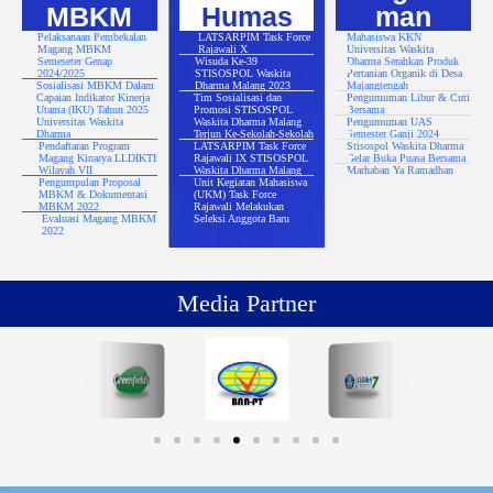
MBKM
Humas
man
Pelaksanaan Pembekalan
LATSARPIM Task Force
Mahasiswa KKN
Magang MBKM
Rajawali X
Universitas Waskita
Semeseter Genap
Wisuda Ke-39
Dharma Serahkan Produk
2024/2025
STISOSPOL Waskita
Pertanian Organik di Desa
Sosialisasi MBKM Dalam
Dharma Malang 2023
Majangtengah
Capaian Indikator Kinerja
Tim Sosialisasi dan
Pengumuman Libur & Cuti
Utama (IKU) Tahun 2025
Promosi STISOSPOL
Bersama
Universitas Waskita
Waskita Dharma Malang
Pengumuman UAS
Dharma
Terjun Ke-Sekolah-Sekolah
Semester Ganji 2024
Pendaftaran Program
LATSARPIM Task Force
Stisospol Waskita Dharma
Magang Kinarya LLDIKTI
Rajawali IX STISOSPOL
Gelar Buka Puasa Bersama
Wilayah VII
Waskita Dharma Malang
Marhaban Ya Ramadhan
Pengumpulan Proposal
Unit Kegiatan Mahasiswa
MBKM & Dokumentasi
(UKM) Task Force
MBKM 2022
Rajawali Melakukan
Evaluasi Magang MBKM
Seleksi Anggota Baru
2022
Media Partner