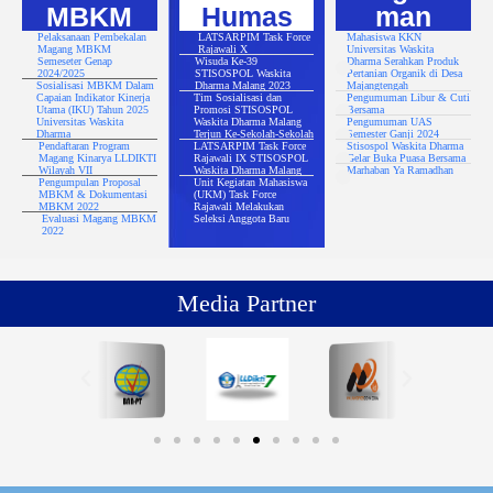
MBKM
Humas
man
Pelaksanaan Pembekalan
LATSARPIM Task Force
Mahasiswa KKN
Magang MBKM
Rajawali X
Universitas Waskita
Semeseter Genap
Wisuda Ke-39
Dharma Serahkan Produk
2024/2025
STISOSPOL Waskita
Pertanian Organik di Desa
Sosialisasi MBKM Dalam
Dharma Malang 2023
Majangtengah
Capaian Indikator Kinerja
Tim Sosialisasi dan
Pengumuman Libur & Cuti
Utama (IKU) Tahun 2025
Promosi STISOSPOL
Bersama
Universitas Waskita
Waskita Dharma Malang
Pengumuman UAS
Dharma
Terjun Ke-Sekolah-Sekolah
Semester Ganji 2024
Pendaftaran Program
LATSARPIM Task Force
Stisospol Waskita Dharma
Magang Kinarya LLDIKTI
Rajawali IX STISOSPOL
Gelar Buka Puasa Bersama
Wilayah VII
Waskita Dharma Malang
Marhaban Ya Ramadhan
Pengumpulan Proposal
Unit Kegiatan Mahasiswa
MBKM & Dokumentasi
(UKM) Task Force
MBKM 2022
Rajawali Melakukan
Evaluasi Magang MBKM
Seleksi Anggota Baru
2022
Media Partner