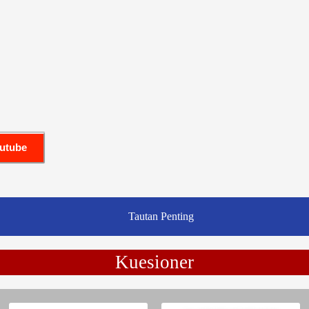
outube
Tautan Penting
Kuesioner