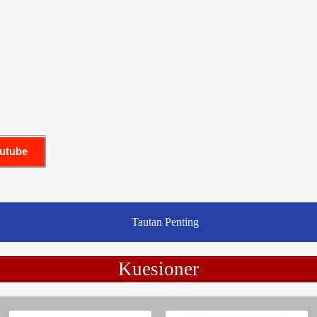
outube
Tautan Penting
Kuesioner