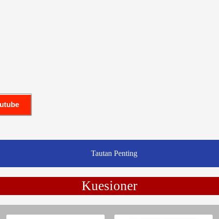
outube
Tautan Penting
Kuesioner