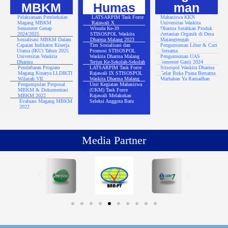
MBKM
Humas
man
Pelaksanaan Pembekalan
LATSARPIM Task Force
Mahasiswa KKN
Magang MBKM
Rajawali X
Universitas Waskita
Semeseter Genap
Wisuda Ke-39
Dharma Serahkan Produk
2024/2025
STISOSPOL Waskita
Pertanian Organik di Desa
Sosialisasi MBKM Dalam
Dharma Malang 2023
Majangtengah
Capaian Indikator Kinerja
Tim Sosialisasi dan
Pengumuman Libur & Cuti
Utama (IKU) Tahun 2025
Promosi STISOSPOL
Bersama
Universitas Waskita
Waskita Dharma Malang
Pengumuman UAS
Dharma
Terjun Ke-Sekolah-Sekolah
Semester Ganji 2024
Pendaftaran Program
LATSARPIM Task Force
Stisospol Waskita Dharma
Magang Kinarya LLDIKTI
Rajawali IX STISOSPOL
Gelar Buka Puasa Bersama
Wilayah VII
Waskita Dharma Malang
Marhaban Ya Ramadhan
Pengumpulan Proposal
Unit Kegiatan Mahasiswa
MBKM & Dokumentasi
(UKM) Task Force
MBKM 2022
Rajawali Melakukan
Evaluasi Magang MBKM
Seleksi Anggota Baru
2022
Media Partner