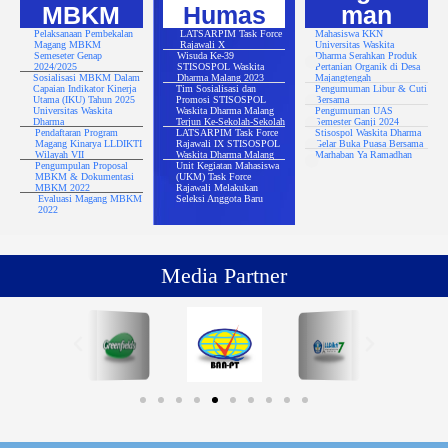
MBKM
Humas
man
Pelaksanaan Pembekalan
LATSARPIM Task Force
Mahasiswa KKN
Magang MBKM
Rajawali X
Universitas Waskita
Semeseter Genap
Wisuda Ke-39
Dharma Serahkan Produk
2024/2025
STISOSPOL Waskita
Pertanian Organik di Desa
Sosialisasi MBKM Dalam
Dharma Malang 2023
Majangtengah
Capaian Indikator Kinerja
Tim Sosialisasi dan
Pengumuman Libur & Cuti
Utama (IKU) Tahun 2025
Promosi STISOSPOL
Bersama
Universitas Waskita
Waskita Dharma Malang
Pengumuman UAS
Dharma
Terjun Ke-Sekolah-Sekolah
Semester Ganji 2024
Pendaftaran Program
LATSARPIM Task Force
Stisospol Waskita Dharma
Magang Kinarya LLDIKTI
Rajawali IX STISOSPOL
Gelar Buka Puasa Bersama
Wilayah VII
Waskita Dharma Malang
Marhaban Ya Ramadhan
Pengumpulan Proposal
Unit Kegiatan Mahasiswa
MBKM & Dokumentasi
(UKM) Task Force
MBKM 2022
Rajawali Melakukan
Evaluasi Magang MBKM
Seleksi Anggota Baru
2022
Media Partner