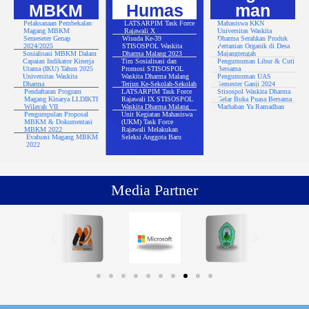
MBKM
Humas
man
Pelaksanaan Pembekalan
LATSARPIM Task Force
Mahasiswa KKN
Magang MBKM
Rajawali X
Universitas Waskita
Semeseter Genap
Wisuda Ke-39
Dharma Serahkan Produk
2024/2025
STISOSPOL Waskita
Pertanian Organik di Desa
Sosialisasi MBKM Dalam
Dharma Malang 2023
Majangtengah
Capaian Indikator Kinerja
Tim Sosialisasi dan
Pengumuman Libur & Cuti
Utama (IKU) Tahun 2025
Promosi STISOSPOL
Bersama
Universitas Waskita
Waskita Dharma Malang
Pengumuman UAS
Dharma
Terjun Ke-Sekolah-Sekolah
Semester Ganji 2024
Pendaftaran Program
LATSARPIM Task Force
Stisospol Waskita Dharma
Magang Kinarya LLDIKTI
Rajawali IX STISOSPOL
Gelar Buka Puasa Bersama
Wilayah VII
Waskita Dharma Malang
Marhaban Ya Ramadhan
Pengumpulan Proposal
Unit Kegiatan Mahasiswa
MBKM & Dokumentasi
(UKM) Task Force
MBKM 2022
Rajawali Melakukan
Evaluasi Magang MBKM
Seleksi Anggota Baru
2022
Media Partner