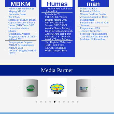
MBKM
Humas
man
Pelaksanaan Pembekalan
LATSARPIM Task Force
Mahasiswa KKN
Magang MBKM
Rajawali X
Universitas Waskita
Semeseter Genap
Wisuda Ke-39
Dharma Serahkan Produk
2024/2025
STISOSPOL Waskita
Pertanian Organik di Desa
Sosialisasi MBKM Dalam
Dharma Malang 2023
Majangtengah
Capaian Indikator Kinerja
Tim Sosialisasi dan
Pengumuman Libur & Cuti
Utama (IKU) Tahun 2025
Promosi STISOSPOL
Bersama
Universitas Waskita
Waskita Dharma Malang
Pengumuman UAS
Dharma
Terjun Ke-Sekolah-Sekolah
Semester Ganji 2024
Pendaftaran Program
LATSARPIM Task Force
Stisospol Waskita Dharma
Magang Kinarya LLDIKTI
Rajawali IX STISOSPOL
Gelar Buka Puasa Bersama
Wilayah VII
Waskita Dharma Malang
Marhaban Ya Ramadhan
Pengumpulan Proposal
Unit Kegiatan Mahasiswa
MBKM & Dokumentasi
(UKM) Task Force
MBKM 2022
Rajawali Melakukan
Evaluasi Magang MBKM
Seleksi Anggota Baru
2022
Media Partner