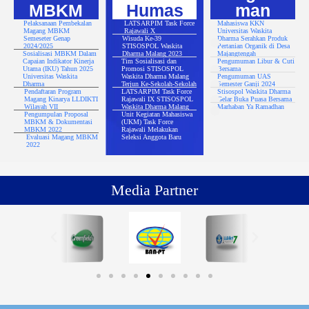
MBKM
Humas
man
Pelaksanaan Pembekalan
LATSARPIM Task Force
Mahasiswa KKN
Magang MBKM
Rajawali X
Universitas Waskita
Semeseter Genap
Wisuda Ke-39
Dharma Serahkan Produk
2024/2025
STISOSPOL Waskita
Pertanian Organik di Desa
Sosialisasi MBKM Dalam
Dharma Malang 2023
Majangtengah
Capaian Indikator Kinerja
Tim Sosialisasi dan
Pengumuman Libur & Cuti
Utama (IKU) Tahun 2025
Promosi STISOSPOL
Bersama
Universitas Waskita
Waskita Dharma Malang
Pengumuman UAS
Dharma
Terjun Ke-Sekolah-Sekolah
Semester Ganji 2024
Pendaftaran Program
LATSARPIM Task Force
Stisospol Waskita Dharma
Magang Kinarya LLDIKTI
Rajawali IX STISOSPOL
Gelar Buka Puasa Bersama
Wilayah VII
Waskita Dharma Malang
Marhaban Ya Ramadhan
Pengumpulan Proposal
Unit Kegiatan Mahasiswa
MBKM & Dokumentasi
(UKM) Task Force
MBKM 2022
Rajawali Melakukan
Evaluasi Magang MBKM
Seleksi Anggota Baru
2022
Media Partner