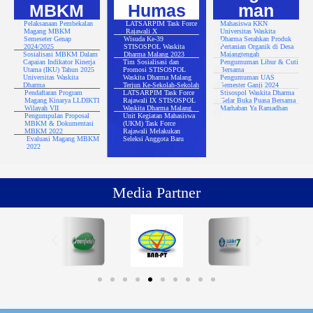
MBKM
Humas
man
Pelaksanaan Pembekalan
LATSARPIM Task Force
Mahasiswa KKN
Magang MBKM
Rajawali X
Universitas Waskita
Semeseter Genap
Wisuda Ke-39
Dharma Serahkan Produk
2024/2025
STISOSPOL Waskita
Pertanian Organik di Desa
Sosialisasi MBKM Dalam
Dharma Malang 2023
Majangtengah
Capaian Indikator Kinerja
Tim Sosialisasi dan
Pengumuman Libur & Cuti
Utama (IKU) Tahun 2025
Promosi STISOSPOL
Bersama
Universitas Waskita
Waskita Dharma Malang
Pengumuman UAS
Dharma
Terjun Ke-Sekolah-Sekolah
Semester Ganji 2024
Pendaftaran Program
LATSARPIM Task Force
Stisospol Waskita Dharma
Magang Kinarya LLDIKTI
Rajawali IX STISOSPOL
Gelar Buka Puasa Bersama
Wilayah VII
Waskita Dharma Malang
Marhaban Ya Ramadhan
Pengumpulan Proposal
Unit Kegiatan Mahasiswa
MBKM & Dokumentasi
(UKM) Task Force
MBKM 2022
Rajawali Melakukan
Evaluasi Magang MBKM
Seleksi Anggota Baru
2022
Media Partner