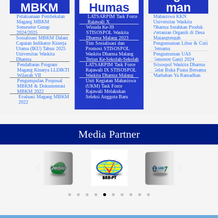
MBKM
Humas
man
Pelaksanaan Pembekalan
LATSARPIM Task Force
Mahasiswa KKN
Magang MBKM
Rajawali X
Universitas Waskita
Semeseter Genap
Wisuda Ke-39
Dharma Serahkan Produk
2024/2025
STISOSPOL Waskita
Pertanian Organik di Desa
Sosialisasi MBKM Dalam
Dharma Malang 2023
Majangtengah
Capaian Indikator Kinerja
Tim Sosialisasi dan
Pengumuman Libur & Cuti
Utama (IKU) Tahun 2025
Promosi STISOSPOL
Bersama
Universitas Waskita
Waskita Dharma Malang
Pengumuman UAS
Dharma
Terjun Ke-Sekolah-Sekolah
Semester Ganji 2024
Pendaftaran Program
LATSARPIM Task Force
Stisospol Waskita Dharma
Magang Kinarya LLDIKTI
Rajawali IX STISOSPOL
Gelar Buka Puasa Bersama
Wilayah VII
Waskita Dharma Malang
Marhaban Ya Ramadhan
Pengumpulan Proposal
Unit Kegiatan Mahasiswa
MBKM & Dokumentasi
(UKM) Task Force
MBKM 2022
Rajawali Melakukan
Evaluasi Magang MBKM
Seleksi Anggota Baru
2022
Media Partner