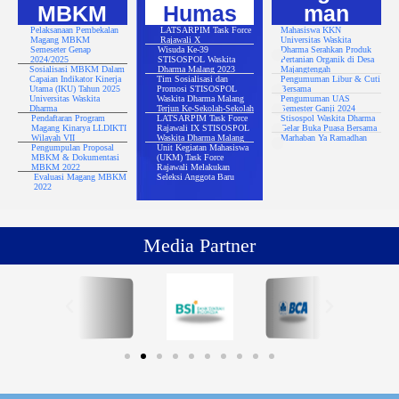
MBKM
Humas
man
Pelaksanaan Pembekalan
LATSARPIM Task Force
Mahasiswa KKN
Magang MBKM
Rajawali X
Universitas Waskita
Semeseter Genap
Wisuda Ke-39
Dharma Serahkan Produk
2024/2025
STISOSPOL Waskita
Pertanian Organik di Desa
Sosialisasi MBKM Dalam
Dharma Malang 2023
Majangtengah
Capaian Indikator Kinerja
Tim Sosialisasi dan
Pengumuman Libur & Cuti
Utama (IKU) Tahun 2025
Promosi STISOSPOL
Bersama
Universitas Waskita
Waskita Dharma Malang
Pengumuman UAS
Dharma
Terjun Ke-Sekolah-Sekolah
Semester Ganji 2024
Pendaftaran Program
LATSARPIM Task Force
Stisospol Waskita Dharma
Magang Kinarya LLDIKTI
Rajawali IX STISOSPOL
Gelar Buka Puasa Bersama
Wilayah VII
Waskita Dharma Malang
Marhaban Ya Ramadhan
Pengumpulan Proposal
Unit Kegiatan Mahasiswa
MBKM & Dokumentasi
(UKM) Task Force
MBKM 2022
Rajawali Melakukan
Evaluasi Magang MBKM
Seleksi Anggota Baru
2022
Media Partner