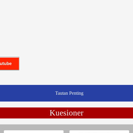
outube
Tautan Penting
Kuesioner