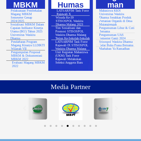
MBKM
Humas
man
Pelaksanaan Pembekalan
LATSARPIM Task Force
Mahasiswa KKN
Magang MBKM
Rajawali X
Universitas Waskita
Semeseter Genap
Wisuda Ke-39
Dharma Serahkan Produk
2024/2025
STISOSPOL Waskita
Pertanian Organik di Desa
Sosialisasi MBKM Dalam
Dharma Malang 2023
Majangtengah
Capaian Indikator Kinerja
Tim Sosialisasi dan
Pengumuman Libur & Cuti
Utama (IKU) Tahun 2025
Promosi STISOSPOL
Bersama
Universitas Waskita
Waskita Dharma Malang
Pengumuman UAS
Dharma
Terjun Ke-Sekolah-Sekolah
Semester Ganji 2024
Pendaftaran Program
LATSARPIM Task Force
Stisospol Waskita Dharma
Magang Kinarya LLDIKTI
Rajawali IX STISOSPOL
Gelar Buka Puasa Bersama
Wilayah VII
Waskita Dharma Malang
Marhaban Ya Ramadhan
Pengumpulan Proposal
Unit Kegiatan Mahasiswa
MBKM & Dokumentasi
(UKM) Task Force
MBKM 2022
Rajawali Melakukan
Evaluasi Magang MBKM
Seleksi Anggota Baru
2022
Media Partner