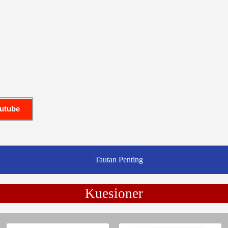
outube
Tautan Penting
Kuesioner