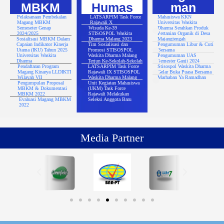
MBKM
Humas
man
Pelaksanaan Pembekalan
LATSARPIM Task Force
Mahasiswa KKN
Magang MBKM
Rajawali X
Universitas Waskita
Semeseter Genap
Wisuda Ke-39
Dharma Serahkan Produk
2024/2025
STISOSPOL Waskita
Pertanian Organik di Desa
Sosialisasi MBKM Dalam
Dharma Malang 2023
Majangtengah
Capaian Indikator Kinerja
Tim Sosialisasi dan
Pengumuman Libur & Cuti
Utama (IKU) Tahun 2025
Promosi STISOSPOL
Bersama
Universitas Waskita
Waskita Dharma Malang
Pengumuman UAS
Dharma
Terjun Ke-Sekolah-Sekolah
Semester Ganji 2024
Pendaftaran Program
LATSARPIM Task Force
Stisospol Waskita Dharma
Magang Kinarya LLDIKTI
Rajawali IX STISOSPOL
Gelar Buka Puasa Bersama
Wilayah VII
Waskita Dharma Malang
Marhaban Ya Ramadhan
Pengumpulan Proposal
Unit Kegiatan Mahasiswa
MBKM & Dokumentasi
(UKM) Task Force
MBKM 2022
Rajawali Melakukan
Evaluasi Magang MBKM
Seleksi Anggota Baru
2022
Media Partner