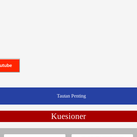
outube
Tautan Penting
Kuesioner