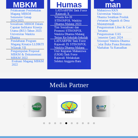
MBKM
Humas
man
Pelaksanaan Pembekalan
LATSARPIM Task Force
Mahasiswa KKN
Magang MBKM
Rajawali X
Universitas Waskita
Semeseter Genap
Wisuda Ke-39
Dharma Serahkan Produk
2024/2025
STISOSPOL Waskita
Pertanian Organik di Desa
Sosialisasi MBKM Dalam
Dharma Malang 2023
Majangtengah
Capaian Indikator Kinerja
Tim Sosialisasi dan
Pengumuman Libur & Cuti
Utama (IKU) Tahun 2025
Promosi STISOSPOL
Bersama
Universitas Waskita
Waskita Dharma Malang
Pengumuman UAS
Dharma
Terjun Ke-Sekolah-Sekolah
Semester Ganji 2024
Pendaftaran Program
LATSARPIM Task Force
Stisospol Waskita Dharma
Magang Kinarya LLDIKTI
Rajawali IX STISOSPOL
Gelar Buka Puasa Bersama
Wilayah VII
Waskita Dharma Malang
Marhaban Ya Ramadhan
Pengumpulan Proposal
Unit Kegiatan Mahasiswa
MBKM & Dokumentasi
(UKM) Task Force
MBKM 2022
Rajawali Melakukan
Evaluasi Magang MBKM
Seleksi Anggota Baru
2022
Media Partner