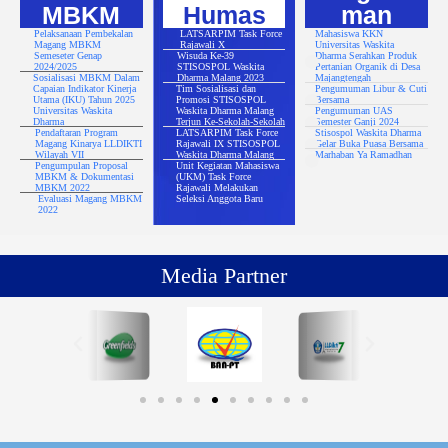
MBKM
Humas
man
Pelaksanaan Pembekalan
LATSARPIM Task Force
Mahasiswa KKN
Magang MBKM
Rajawali X
Universitas Waskita
Semeseter Genap
Wisuda Ke-39
Dharma Serahkan Produk
2024/2025
STISOSPOL Waskita
Pertanian Organik di Desa
Sosialisasi MBKM Dalam
Dharma Malang 2023
Majangtengah
Capaian Indikator Kinerja
Tim Sosialisasi dan
Pengumuman Libur & Cuti
Utama (IKU) Tahun 2025
Promosi STISOSPOL
Bersama
Universitas Waskita
Waskita Dharma Malang
Pengumuman UAS
Dharma
Terjun Ke-Sekolah-Sekolah
Semester Ganji 2024
Pendaftaran Program
LATSARPIM Task Force
Stisospol Waskita Dharma
Magang Kinarya LLDIKTI
Rajawali IX STISOSPOL
Gelar Buka Puasa Bersama
Wilayah VII
Waskita Dharma Malang
Marhaban Ya Ramadhan
Pengumpulan Proposal
Unit Kegiatan Mahasiswa
MBKM & Dokumentasi
(UKM) Task Force
MBKM 2022
Rajawali Melakukan
Evaluasi Magang MBKM
Seleksi Anggota Baru
2022
Media Partner