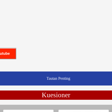
outube
Tautan Penting
Kuesioner