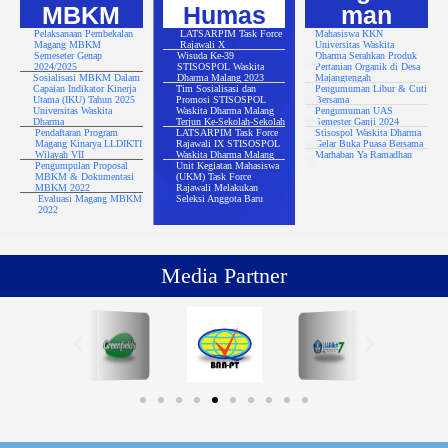
MBKM
Humas
man
Pelaksanaan Pembekalan
LATSARPIM Task Force
Mahasiswa KKN
Magang MBKM
Rajawali X
Universitas Waskita
Semeseter Genap
Wisuda Ke-39
Dharma Serahkan Produk
2024/2025
STISOSPOL Waskita
Pertanian Organik di Desa
Sosialisasi MBKM Dalam
Dharma Malang 2023
Majangtengah
Capaian Indikator Kinerja
Tim Sosialisasi dan
Pengumuman Libur & Cuti
Utama (IKU) Tahun 2025
Promosi STISOSPOL
Bersama
Universitas Waskita
Waskita Dharma Malang
Pengumuman UAS
Dharma
Terjun Ke-Sekolah-Sekolah
Semester Ganji 2024
Pendaftaran Program
LATSARPIM Task Force
Stisospol Waskita Dharma
Magang Kinarya LLDIKTI
Rajawali IX STISOSPOL
Gelar Buka Puasa Bersama
Wilayah VII
Waskita Dharma Malang
Marhaban Ya Ramadhan
Pengumpulan Proposal
Unit Kegiatan Mahasiswa
MBKM & Dokumentasi
(UKM) Task Force
MBKM 2022
Rajawali Melakukan
Evaluasi Magang MBKM
Seleksi Anggota Baru
2022
Media Partner