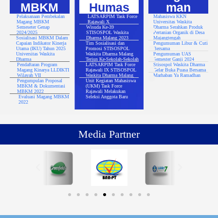
MBKM
Humas
man
Pelaksanaan Pembekalan
LATSARPIM Task Force
Mahasiswa KKN
Magang MBKM
Rajawali X
Universitas Waskita
Semeseter Genap
Wisuda Ke-39
Dharma Serahkan Produk
2024/2025
STISOSPOL Waskita
Pertanian Organik di Desa
Sosialisasi MBKM Dalam
Dharma Malang 2023
Majangtengah
Capaian Indikator Kinerja
Tim Sosialisasi dan
Pengumuman Libur & Cuti
Utama (IKU) Tahun 2025
Promosi STISOSPOL
Bersama
Universitas Waskita
Waskita Dharma Malang
Pengumuman UAS
Dharma
Terjun Ke-Sekolah-Sekolah
Semester Ganji 2024
Pendaftaran Program
LATSARPIM Task Force
Stisospol Waskita Dharma
Magang Kinarya LLDIKTI
Rajawali IX STISOSPOL
Gelar Buka Puasa Bersama
Wilayah VII
Waskita Dharma Malang
Marhaban Ya Ramadhan
Pengumpulan Proposal
Unit Kegiatan Mahasiswa
MBKM & Dokumentasi
(UKM) Task Force
MBKM 2022
Rajawali Melakukan
Evaluasi Magang MBKM
Seleksi Anggota Baru
2022
Media Partner