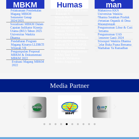
MBKM
Humas
man
Pelaksanaan Pembekalan
LATSARPIM Task Force
Mahasiswa KKN
Magang MBKM
Rajawali X
Universitas Waskita
Semeseter Genap
Wisuda Ke-39
Dharma Serahkan Produk
2024/2025
STISOSPOL Waskita
Pertanian Organik di Desa
Sosialisasi MBKM Dalam
Dharma Malang 2023
Majangtengah
Capaian Indikator Kinerja
Tim Sosialisasi dan
Pengumuman Libur & Cuti
Utama (IKU) Tahun 2025
Promosi STISOSPOL
Bersama
Universitas Waskita
Waskita Dharma Malang
Pengumuman UAS
Dharma
Terjun Ke-Sekolah-Sekolah
Semester Ganji 2024
Pendaftaran Program
LATSARPIM Task Force
Stisospol Waskita Dharma
Magang Kinarya LLDIKTI
Rajawali IX STISOSPOL
Gelar Buka Puasa Bersama
Wilayah VII
Waskita Dharma Malang
Marhaban Ya Ramadhan
Pengumpulan Proposal
Unit Kegiatan Mahasiswa
MBKM & Dokumentasi
(UKM) Task Force
MBKM 2022
Rajawali Melakukan
Evaluasi Magang MBKM
Seleksi Anggota Baru
2022
Media Partner