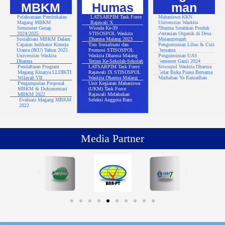
MBKM
Humas
man
Pelaksanaan Pembekalan
LATSARPIM Task Force
Mahasiswa KKN
Magang MBKM
Rajawali X
Universitas Waskita
Semeseter Genap
Wisuda Ke-39
Dharma Serahkan Produk
2024/2025
STISOSPOL Waskita
Pertanian Organik di Desa
Sosialisasi MBKM Dalam
Dharma Malang 2023
Majangtengah
Capaian Indikator Kinerja
Tim Sosialisasi dan
Pengumuman Libur & Cuti
Utama (IKU) Tahun 2025
Promosi STISOSPOL
Bersama
Universitas Waskita
Waskita Dharma Malang
Pengumuman UAS
Dharma
Terjun Ke-Sekolah-Sekolah
Semester Ganji 2024
Pendaftaran Program
LATSARPIM Task Force
Stisospol Waskita Dharma
Magang Kinarya LLDIKTI
Rajawali IX STISOSPOL
Gelar Buka Puasa Bersama
Wilayah VII
Waskita Dharma Malang
Marhaban Ya Ramadhan
Pengumpulan Proposal
Unit Kegiatan Mahasiswa
MBKM & Dokumentasi
(UKM) Task Force
MBKM 2022
Rajawali Melakukan
Evaluasi Magang MBKM
Seleksi Anggota Baru
2022
Media Partner