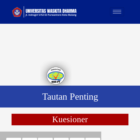
S
k
i
p
t
o
c
o
n
t
e
n
t
Tautan Penting
Kuesioner