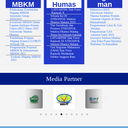
MBKM
Humas
man
Pelaksanaan Pembekalan
LATSARPIM Task Force
Mahasiswa KKN
Magang MBKM
Rajawali X
Universitas Waskita
Semeseter Genap
Wisuda Ke-39
Dharma Serahkan Produk
2024/2025
STISOSPOL Waskita
Pertanian Organik di Desa
Sosialisasi MBKM Dalam
Dharma Malang 2023
Majangtengah
Capaian Indikator Kinerja
Tim Sosialisasi dan
Pengumuman Libur & Cuti
Utama (IKU) Tahun 2025
Promosi STISOSPOL
Bersama
Universitas Waskita
Waskita Dharma Malang
Pengumuman UAS
Dharma
Terjun Ke-Sekolah-Sekolah
Semester Ganji 2024
Pendaftaran Program
LATSARPIM Task Force
Stisospol Waskita Dharma
Magang Kinarya LLDIKTI
Rajawali IX STISOSPOL
Gelar Buka Puasa Bersama
Wilayah VII
Waskita Dharma Malang
Marhaban Ya Ramadhan
Pengumpulan Proposal
Unit Kegiatan Mahasiswa
MBKM & Dokumentasi
(UKM) Task Force
MBKM 2022
Rajawali Melakukan
Evaluasi Magang MBKM
Seleksi Anggota Baru
2022
Media Partner