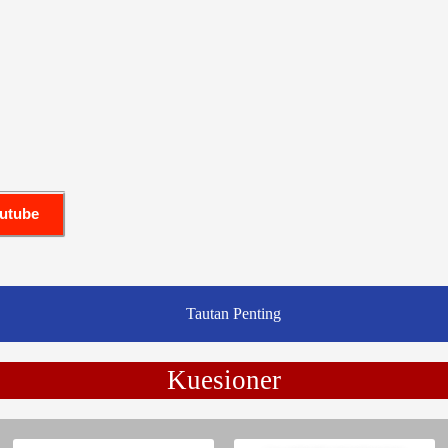
outube
Tautan Penting
Kuesioner