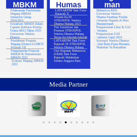
MBKM
Humas
man
Pelaksanaan Pembekalan
LATSARPIM Task Force
Mahasiswa KKN
Magang MBKM
Rajawali X
Universitas Waskita
Semeseter Genap
Wisuda Ke-39
Dharma Serahkan Produk
2024/2025
STISOSPOL Waskita
Pertanian Organik di Desa
Sosialisasi MBKM Dalam
Dharma Malang 2023
Majangtengah
Capaian Indikator Kinerja
Tim Sosialisasi dan
Pengumuman Libur & Cuti
Utama (IKU) Tahun 2025
Promosi STISOSPOL
Bersama
Universitas Waskita
Waskita Dharma Malang
Pengumuman UAS
Dharma
Terjun Ke-Sekolah-Sekolah
Semester Ganji 2024
Pendaftaran Program
LATSARPIM Task Force
Stisospol Waskita Dharma
Magang Kinarya LLDIKTI
Rajawali IX STISOSPOL
Gelar Buka Puasa Bersama
Wilayah VII
Waskita Dharma Malang
Marhaban Ya Ramadhan
Pengumpulan Proposal
Unit Kegiatan Mahasiswa
MBKM & Dokumentasi
(UKM) Task Force
MBKM 2022
Rajawali Melakukan
Evaluasi Magang MBKM
Seleksi Anggota Baru
2022
Media Partner