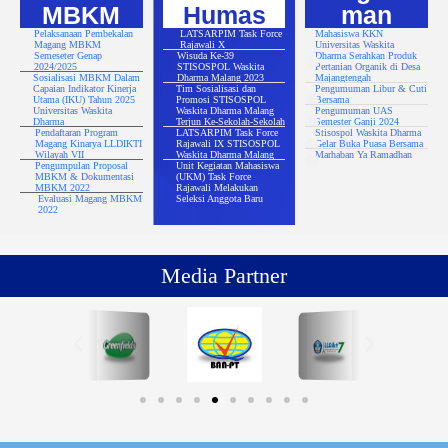
MBKM
Humas
man
Pelaksanaan Pembekalan
LATSARPIM Task Force
Mahasiswa KKN
Magang MBKM
Rajawali X
Universitas Waskita
Semeseter Genap
Wisuda Ke-39
Dharma Serahkan Produk
2024/2025
STISOSPOL Waskita
Pertanian Organik di Desa
Sosialisasi MBKM Dalam
Dharma Malang 2023
Majangtengah
Capaian Indikator Kinerja
Tim Sosialisasi dan
Pengumuman Libur & Cuti
Utama (IKU) Tahun 2025
Promosi STISOSPOL
Bersama
Universitas Waskita
Waskita Dharma Malang
Pengumuman UAS
Dharma
Terjun Ke-Sekolah-Sekolah
Semester Ganji 2024
Pendaftaran Program
LATSARPIM Task Force
Stisospol Waskita Dharma
Magang Kinarya LLDIKTI
Rajawali IX STISOSPOL
Gelar Buka Puasa Bersama
Wilayah VII
Waskita Dharma Malang
Marhaban Ya Ramadhan
Pengumpulan Proposal
Unit Kegiatan Mahasiswa
MBKM & Dokumentasi
(UKM) Task Force
MBKM 2022
Rajawali Melakukan
Evaluasi Magang MBKM
Seleksi Anggota Baru
2022
Media Partner