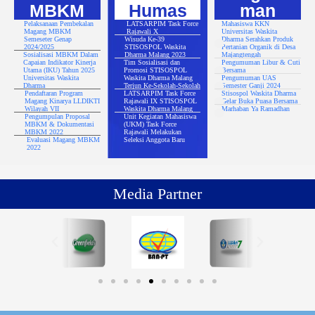
MBKM
Humas
man
Pelaksanaan Pembekalan
LATSARPIM Task Force
Mahasiswa KKN
Magang MBKM
Rajawali X
Universitas Waskita
Semeseter Genap
Wisuda Ke-39
Dharma Serahkan Produk
2024/2025
STISOSPOL Waskita
Pertanian Organik di Desa
Sosialisasi MBKM Dalam
Dharma Malang 2023
Majangtengah
Capaian Indikator Kinerja
Tim Sosialisasi dan
Pengumuman Libur & Cuti
Utama (IKU) Tahun 2025
Promosi STISOSPOL
Bersama
Universitas Waskita
Waskita Dharma Malang
Pengumuman UAS
Dharma
Terjun Ke-Sekolah-Sekolah
Semester Ganji 2024
Pendaftaran Program
LATSARPIM Task Force
Stisospol Waskita Dharma
Magang Kinarya LLDIKTI
Rajawali IX STISOSPOL
Gelar Buka Puasa Bersama
Wilayah VII
Waskita Dharma Malang
Marhaban Ya Ramadhan
Pengumpulan Proposal
Unit Kegiatan Mahasiswa
MBKM & Dokumentasi
(UKM) Task Force
MBKM 2022
Rajawali Melakukan
Evaluasi Magang MBKM
Seleksi Anggota Baru
2022
Media Partner