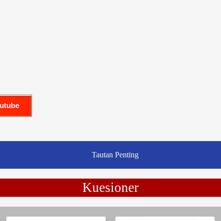
outube
Tautan Penting
Kuesioner