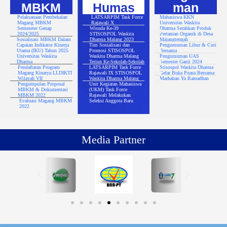
MBKM
Humas
man
Pelaksanaan Pembekalan
LATSARPIM Task Force
Mahasiswa KKN
Magang MBKM
Rajawali X
Universitas Waskita
Semeseter Genap
Wisuda Ke-39
Dharma Serahkan Produk
2024/2025
STISOSPOL Waskita
Pertanian Organik di Desa
Sosialisasi MBKM Dalam
Dharma Malang 2023
Majangtengah
Capaian Indikator Kinerja
Tim Sosialisasi dan
Pengumuman Libur & Cuti
Utama (IKU) Tahun 2025
Promosi STISOSPOL
Bersama
Universitas Waskita
Waskita Dharma Malang
Pengumuman UAS
Dharma
Terjun Ke-Sekolah-Sekolah
Semester Ganji 2024
Pendaftaran Program
LATSARPIM Task Force
Stisospol Waskita Dharma
Magang Kinarya LLDIKTI
Rajawali IX STISOSPOL
Gelar Buka Puasa Bersama
Wilayah VII
Waskita Dharma Malang
Marhaban Ya Ramadhan
Pengumpulan Proposal
Unit Kegiatan Mahasiswa
MBKM & Dokumentasi
(UKM) Task Force
MBKM 2022
Rajawali Melakukan
Evaluasi Magang MBKM
Seleksi Anggota Baru
2022
Media Partner