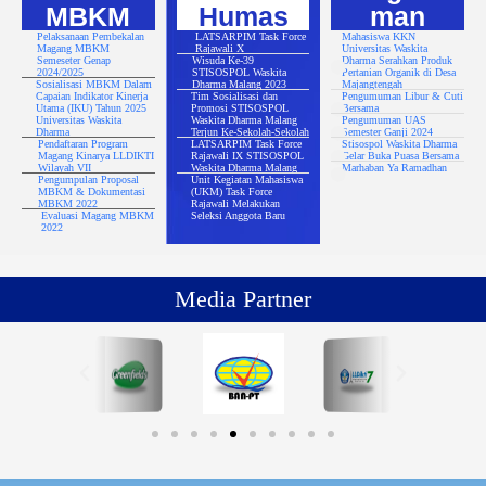
MBKM
Humas
man
Pelaksanaan Pembekalan
LATSARPIM Task Force
Mahasiswa KKN
Magang MBKM
Rajawali X
Universitas Waskita
Semeseter Genap
Wisuda Ke-39
Dharma Serahkan Produk
2024/2025
STISOSPOL Waskita
Pertanian Organik di Desa
Sosialisasi MBKM Dalam
Dharma Malang 2023
Majangtengah
Capaian Indikator Kinerja
Tim Sosialisasi dan
Pengumuman Libur & Cuti
Utama (IKU) Tahun 2025
Promosi STISOSPOL
Bersama
Universitas Waskita
Waskita Dharma Malang
Pengumuman UAS
Dharma
Terjun Ke-Sekolah-Sekolah
Semester Ganji 2024
Pendaftaran Program
LATSARPIM Task Force
Stisospol Waskita Dharma
Magang Kinarya LLDIKTI
Rajawali IX STISOSPOL
Gelar Buka Puasa Bersama
Wilayah VII
Waskita Dharma Malang
Marhaban Ya Ramadhan
Pengumpulan Proposal
Unit Kegiatan Mahasiswa
MBKM & Dokumentasi
(UKM) Task Force
MBKM 2022
Rajawali Melakukan
Evaluasi Magang MBKM
Seleksi Anggota Baru
2022
Media Partner