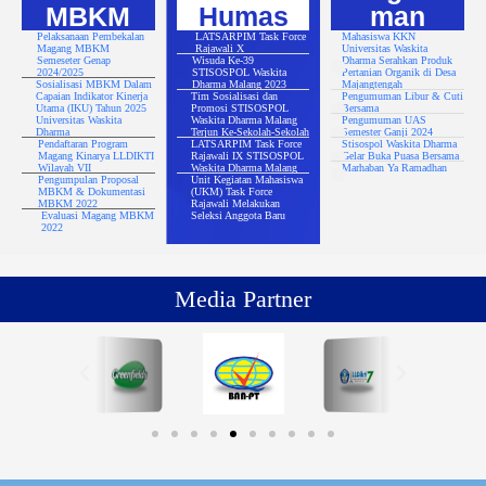
MBKM
Humas
man
Pelaksanaan Pembekalan
LATSARPIM Task Force
Mahasiswa KKN
Magang MBKM
Rajawali X
Universitas Waskita
Semeseter Genap
Wisuda Ke-39
Dharma Serahkan Produk
2024/2025
STISOSPOL Waskita
Pertanian Organik di Desa
Sosialisasi MBKM Dalam
Dharma Malang 2023
Majangtengah
Capaian Indikator Kinerja
Tim Sosialisasi dan
Pengumuman Libur & Cuti
Utama (IKU) Tahun 2025
Promosi STISOSPOL
Bersama
Universitas Waskita
Waskita Dharma Malang
Pengumuman UAS
Dharma
Terjun Ke-Sekolah-Sekolah
Semester Ganji 2024
Pendaftaran Program
LATSARPIM Task Force
Stisospol Waskita Dharma
Magang Kinarya LLDIKTI
Rajawali IX STISOSPOL
Gelar Buka Puasa Bersama
Wilayah VII
Waskita Dharma Malang
Marhaban Ya Ramadhan
Pengumpulan Proposal
Unit Kegiatan Mahasiswa
MBKM & Dokumentasi
(UKM) Task Force
MBKM 2022
Rajawali Melakukan
Evaluasi Magang MBKM
Seleksi Anggota Baru
2022
Media Partner