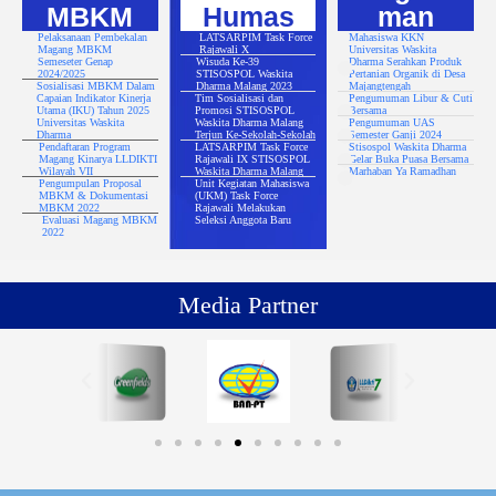
MBKM
Humas
man
Pelaksanaan Pembekalan
LATSARPIM Task Force
Mahasiswa KKN
Magang MBKM
Rajawali X
Universitas Waskita
Semeseter Genap
Wisuda Ke-39
Dharma Serahkan Produk
2024/2025
STISOSPOL Waskita
Pertanian Organik di Desa
Sosialisasi MBKM Dalam
Dharma Malang 2023
Majangtengah
Capaian Indikator Kinerja
Tim Sosialisasi dan
Pengumuman Libur & Cuti
Utama (IKU) Tahun 2025
Promosi STISOSPOL
Bersama
Universitas Waskita
Waskita Dharma Malang
Pengumuman UAS
Dharma
Terjun Ke-Sekolah-Sekolah
Semester Ganji 2024
Pendaftaran Program
LATSARPIM Task Force
Stisospol Waskita Dharma
Magang Kinarya LLDIKTI
Rajawali IX STISOSPOL
Gelar Buka Puasa Bersama
Wilayah VII
Waskita Dharma Malang
Marhaban Ya Ramadhan
Pengumpulan Proposal
Unit Kegiatan Mahasiswa
MBKM & Dokumentasi
(UKM) Task Force
MBKM 2022
Rajawali Melakukan
Evaluasi Magang MBKM
Seleksi Anggota Baru
2022
Media Partner