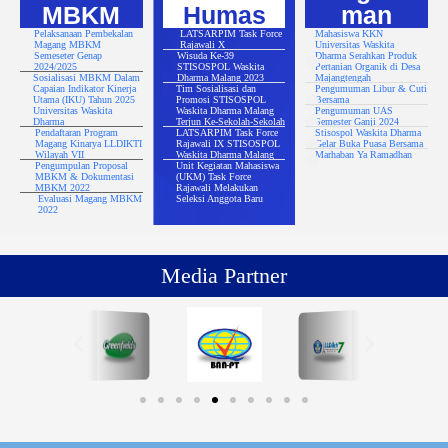
MBKM
Humas
man
Pelaksanaan Pembekalan
LATSARPIM Task Force
Mahasiswa KKN
Magang MBKM
Rajawali X
Universitas Waskita
Semeseter Genap
Wisuda Ke-39
Dharma Serahkan Produk
2024/2025
STISOSPOL Waskita
Pertanian Organik di Desa
Sosialisasi MBKM Dalam
Dharma Malang 2023
Majangtengah
Capaian Indikator Kinerja
Tim Sosialisasi dan
Pengumuman Libur & Cuti
Utama (IKU) Tahun 2025
Promosi STISOSPOL
Bersama
Universitas Waskita
Waskita Dharma Malang
Pengumuman UAS
Dharma
Terjun Ke-Sekolah-Sekolah
Semester Ganji 2024
Pendaftaran Program
LATSARPIM Task Force
Stisospol Waskita Dharma
Magang Kinarya LLDIKTI
Rajawali IX STISOSPOL
Gelar Buka Puasa Bersama
Wilayah VII
Waskita Dharma Malang
Marhaban Ya Ramadhan
Pengumpulan Proposal
Unit Kegiatan Mahasiswa
MBKM & Dokumentasi
(UKM) Task Force
MBKM 2022
Rajawali Melakukan
Evaluasi Magang MBKM
Seleksi Anggota Baru
2022
Media Partner