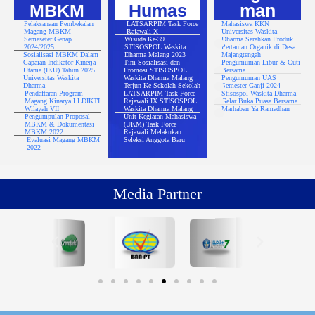
MBKM
Humas
man
Pelaksanaan Pembekalan
LATSARPIM Task Force
Mahasiswa KKN
Magang MBKM
Rajawali X
Universitas Waskita
Semeseter Genap
Wisuda Ke-39
Dharma Serahkan Produk
2024/2025
STISOSPOL Waskita
Pertanian Organik di Desa
Sosialisasi MBKM Dalam
Dharma Malang 2023
Majangtengah
Capaian Indikator Kinerja
Tim Sosialisasi dan
Pengumuman Libur & Cuti
Utama (IKU) Tahun 2025
Promosi STISOSPOL
Bersama
Universitas Waskita
Waskita Dharma Malang
Pengumuman UAS
Dharma
Terjun Ke-Sekolah-Sekolah
Semester Ganji 2024
Pendaftaran Program
LATSARPIM Task Force
Stisospol Waskita Dharma
Magang Kinarya LLDIKTI
Rajawali IX STISOSPOL
Gelar Buka Puasa Bersama
Wilayah VII
Waskita Dharma Malang
Marhaban Ya Ramadhan
Pengumpulan Proposal
Unit Kegiatan Mahasiswa
MBKM & Dokumentasi
(UKM) Task Force
MBKM 2022
Rajawali Melakukan
Evaluasi Magang MBKM
Seleksi Anggota Baru
2022
Media Partner